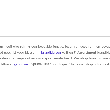
en
heeft elke
ruimte
een bepaalde functie. Ieder van deze ruimten bevat 
ot geschikt voor blussen in
brandklassen
A, B en F.
Assortiment
brandblu
boten in
scheepvaart
en
watersport
geselecteerd. Webshop
brandblusser
achthaven
gebouwen
.
Sprayblusser
boot
kopen? In de webshop ook sprayb
n