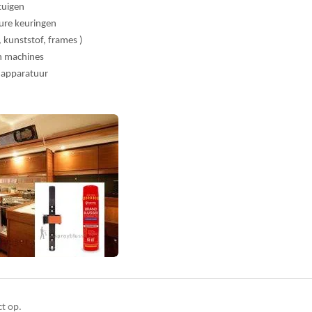
tuigen
ure keuringen
, kunststof, frames )
n machines
e apparatuur
t op.