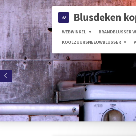
Ga
Blusdeken k
direct
naar
de
WEBWINKEL
BRANDBLUSSER 
hoofdinhoud
KOOLZUURSNEEUWBLUSSER