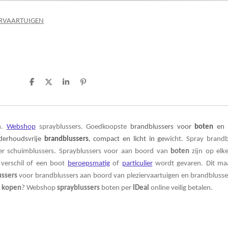
ERVAARTUIGEN
D
D
S
P
e
e
h
i
l
e
a
n
e
l
r
n
n
e
e
n
n
.
Webshop
sprayblussers. Goedkoopste
brandblussers
voor
boten
en d
derhoudsvrije
brandblussers
, compact en licht in ge
wicht. Spray brandb
iter schuimblussers. Sprayblussers voor aan boord van
boten
zijn op elke
 verschil of een boot
beroepsmatig
of
particulier
wordt gevaren. Dit ma
ussers
voor brandblussers aan boord van pleziervaartuigen en brandblusse
r
kopen
? Webshop
sprayblussers
boten per
IDeal
online veilig betalen.