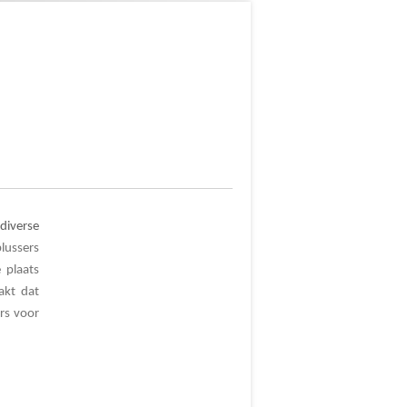
iverse
lussers
 plaats
akt dat
rs voor