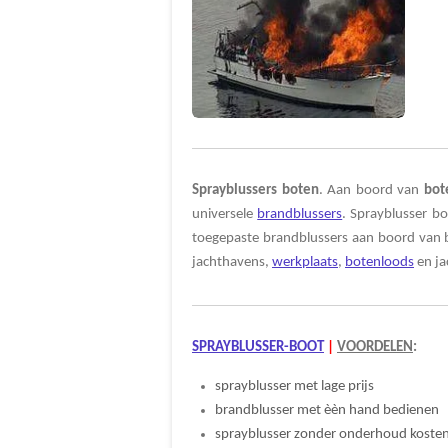
Sprayblussers boten
. Aan boord van
bot
universele
brandblussers
. Sprayblusser bo
toegepaste brandblussers aan boord van 
jachthavens,
werkplaats
,
botenloods
en j
SPRAYBLUSSER-BOOT
|
VOORDELEN
:
sprayblusser met lage prijs
brandblusser met èèn hand bedienen
sprayblusser zonder onderhoud koste