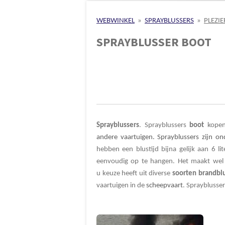
WEBWINKEL
»
SPRAYBLUSSERS
»
PLEZI
SPRAYBLUSSER BOOT
Sprayblussers
.
Sprayblussers
boot
kope
andere vaartuigen. Sprayblussers zijn on
hebben een blustijd bijna gelijk aan 6 l
eenvoudig op te hangen
. Het maakt wel
u keuze heeft uit diverse
soorten
brandbl
vaartuigen in de
scheepvaart
.
Sprayblusse