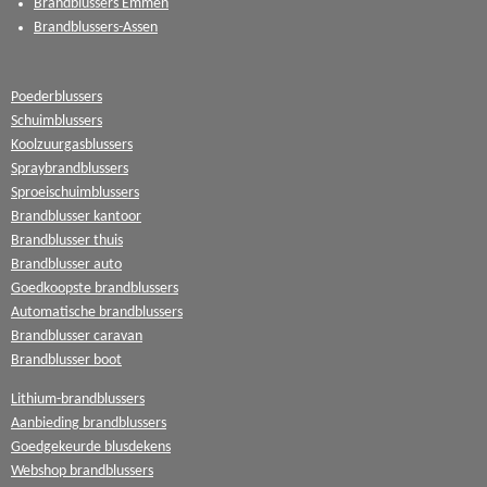
Brandblussers Emmen
Brandblussers-Assen
Poederblussers
Schuimblussers
Koolzuurgasblussers
Spraybrandblussers
Sproeischuimblussers
Brandblusser kantoor
Brandblusser thuis
Brandblusser auto
Goedkoopste brandblussers
Automatische brandblussers
Brandblusser caravan
Brandblusser boot
Lithium-brandblussers
Aanbieding brandblussers
Goedgekeurde blusdekens
Webshop brandblussers