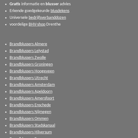
Gratis
informatie en
blusser
advies
Erkende goedgekeurde
blusdekens
Universele
bedrijfsverbanddozen
voordelige
BHV-shop
Drenthe
Brandblussers Almere
Brandblussers Lelystad
Brandblussers Zwolle
Brandblussers Groningen
Brandblussers Hoogeveen
Brandblussers Utrecht
Brandblussers Amsterdam
Brandblussers Apeldoorn
Brandblussers Amersfoort
Brandblussers Enschede
Brandblussers Nijmegen
Brandblussers Ommen
Brandblussers Stadskanaal
Brandblussers Hilversum