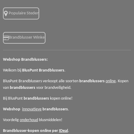
Populaire Steden
Brandblusser Winkel
Webshop
Brandblussers:
Welkom bij
BlusPunt
Brandblussers
.
BlusPunt Brandblussers verkoopt alle soorten
brandblussers
online
. Kopen
van
brandblussers
voor
brandveiligheid.
Bij BlusPunt
brandblussers
kopen online!
Webshop
innovatieve
brandblussers
.
Voordelig
onderhoud
blusmiddelen!
Brandblusser-kopen online per
IDeal
.