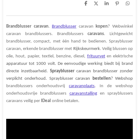
D
D
S
P
D
e
e
h
i
e
l
e
a
n
l
e
l
r
n
e
n
e
e
n
Brandblusser caravan
.
Brandblusser
caravan
kopen
? Webwinkel
n
caravan brandblussers. Brandblussers
caravans
. Lichtgewicht
brandblusser, compact, met èèn hand te bedienen. Sprayblusser
caravan, e
rkende brandblusser met
Rijkskeurmerk
. V
eilig
blussen
op
olie, hout, papier, textiel, benzine, diesel,
frituurvet
en elektrische
apparatuur
tot 1000 volt. De eenvoudige werking biedt bij brand
directe inzetbaarheid.
Sprayblusser
caravan brandblusser zonder
verplicht onderhoud. Sprayblusser caravan
bestellen
? Webshop
brandblussers onderhoudsvrij
caravanplaats
. In de webshop
onderhoudsvrije
brandblussers
caravanstalling
en sprayblussers
caravans veilig per
IDeal
online betalen.