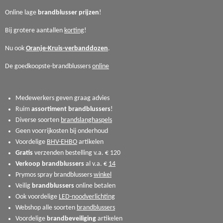
Online lage
brandblusser
prijzen
!
Bij grotere aantallen
korting
!
Nu ook
Oranje-Kruis-verbanddozen
.
De goedkoopste-brandblussers
online
Medewerkers geven graag advies
Ruim
assortiment
brandblussers
!
Diverse soorten
brandslanghaspels
Geen voorrijkosten bij onderhoud
Voordelige
BHV-EHBO
artikelen
Gratis
verzenden bestelling v.a. € 120
Verkoop
brandblussers
al v.a. €
14
Prymos spray brandblussers
winkel
Veilig
brandblussers
online betalen
Ook voordelige
LED-noodverlichting
Webshop alle soorten
brandblussers
Voordelige
brandbeveiliging
artikelen