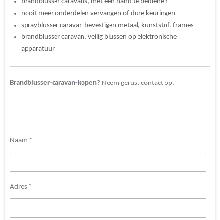
brandblusser caravans, met èèn hand te bedienen
nooit meer onderdelen vervangen of dure keuringen
sprayblusser caravan bevestigen metaal, kunststof, frames
brandblusser caravan, veilig blussen op elektronische
apparatuur
Brandblusser-caravan
-
kopen
? Neem gerust contact op.
Naam *
Adres *