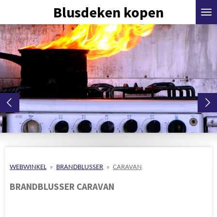
Blusdeken kopen
Ga
direct
naar
de
hoofdinhoud
WEBWINKEL
»
BRANDBLUSSER
»
CARAVAN
BRANDBLUSSER CARAVAN