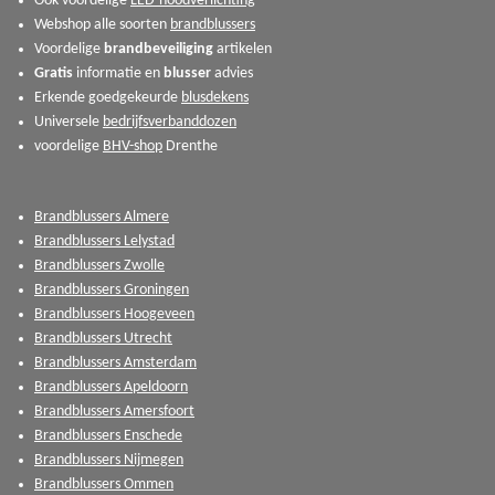
Ook voordelige
LED-noodverlichting
Webshop alle soorten
brandblussers
Voordelige
brandbeveiliging
artikelen
Gratis
informatie en
blusser
advies
Erkende goedgekeurde
blusdekens
Universele
bedrijfsverbanddozen
voordelige
BHV-shop
Drenthe
Brandblussers Almere
Brandblussers Lelystad
Brandblussers Zwolle
Brandblussers Groningen
Brandblussers Hoogeveen
Brandblussers Utrecht
Brandblussers Amsterdam
Brandblussers Apeldoorn
Brandblussers Amersfoort
Brandblussers Enschede
Brandblussers Nijmegen
Brandblussers Ommen