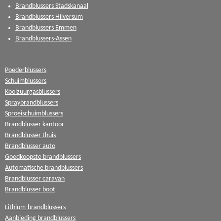
Brandblussers Stadskanaal
Brandblussers Hilversum
Brandblussers Emmen
Brandblussers-Assen
Poederblussers
Schuimblussers
Koolzuurgasblussers
Spraybrandblussers
Sproeischuimblussers
Brandblusser kantoor
Brandblusser thuis
Brandblusser auto
Goedkoopste brandblussers
Automatische brandblussers
Brandblusser caravan
Brandblusser boot
Lithium-brandblussers
Aanbieding brandblussers