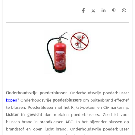
D
D
S
P
D
e
e
h
i
e
l
e
a
n
l
e
l
r
n
e
n
e
e
n
n
Onderhoudsvrije poederblusser
. Onderhoudsvrije poederblusser
kopen
? Onderhoudsvrije
poederblussers
om buitenbrand effectief
te blussen. Poederblusser met het Rijkstypekeur en CE-markering.
Lichter
in
gewicht
dan metalen poederblussers. Geschikt voor
blussen brand in
brandklassen A
BC. In het bijzonder blussen op
brandstof en open lucht brand. Onderhoudsvrije poederblusser