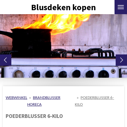
Blusdeken kopen
Ga
direct
naar
de
hoofdinhoud
WEBWINKEL
»
BRANDBLUSSER
»
POEDERBLUSSER 6-
HORECA
KILO
POEDERBLUSSER 6-KILO