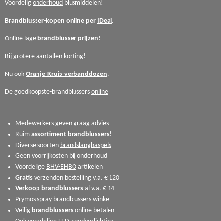
Voordelig
onderhoud
blusmiddelen!
Brandblusser-kopen online per
IDeal
.
Online lage
brandblusser
prijzen
!
Bij grotere aantallen
korting
!
Nu ook
Oranje-Kruis-verbanddozen
.
De goedkoopste-brandblussers
online
Medewerkers geven graag advies
Ruim
assortiment
brandblussers
!
Diverse soorten
brandslanghaspels
Geen voorrijkosten bij onderhoud
Voordelige
BHV-EHBO
artikelen
Gratis
verzenden bestelling v.a. € 120
Verkoop
brandblussers
al v.a. €
14
Prymos spray brandblussers
winkel
Veilig
brandblussers
online betalen