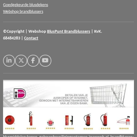
Goedgekeurde blusdekens
Webshop brandblussers
©Copyright
|
Webshop
BlusPunt
Brandblussers
|
KvK.
68484283
|
Contact
L
X
F
Y
i
a
o
n
c
u
k
e
T
e
b
u
d
o
b
I
o
e
n
k