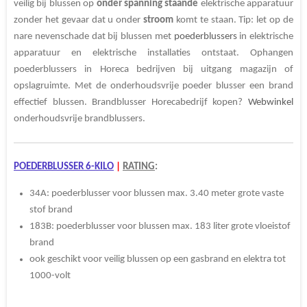
veilig bij blussen op
onder spanning staande
elektrische apparatuur
zonder het gevaar dat u onder
stroom
komt te staan. Tip: let op de
nare nevenschade dat bij blussen met
poederblussers
in elektrische
apparatuur en elektrische installaties ontstaat. Ophangen
poederblussers in
Horeca bedrijven bij uitgang magazijn of
opslagruimte. Met de onderhoudsvrije poeder blusser een brand
effectief blussen. Brandblusser Horecabedrijf kopen?
Webwinkel
onderhoudsvrije brandblussers.
POEDERBLUSSER 6-KILO
|
RATING
:
34A: poederblusser voor blussen max. 3.40 meter grote vaste
stof brand
183B:
poederblusser
voor blussen max. 183 liter grote vloeistof
brand
ook geschikt voor veilig blussen op een gasbrand en elektra tot
1000-volt