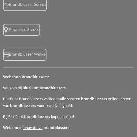
Brandblusser Service
Populaire Steden
Brandblusser Winkel
Webshop
Brandblussers:
Welkom bij
BlusPunt
Brandblussers
.
BlusPunt Brandblussers verkoopt alle soorten
brandblussers
online
. Kopen
van
brandblussers
voor
brandveiligheid.
Bij BlusPunt
brandblussers
kopen online!
Webshop
innovatieve
brandblussers
.