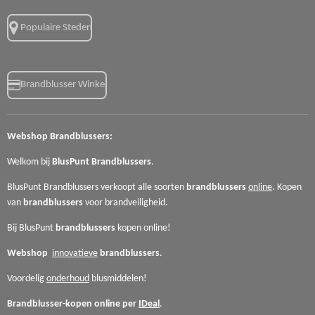
Populaire Steden
Brandblusser Winkel
Webshop
Brandblussers:
Welkom bij
BlusPunt
Brandblussers
.
BlusPunt Brandblussers verkoopt alle soorten
brandblussers
online
. Kopen
van
brandblussers
voor
brandveiligheid.
Bij BlusPunt
brandblussers
kopen online!
Webshop
innovatieve
brandblussers
.
Voordelig
onderhoud
blusmiddelen!
Brandblusser-kopen online per
IDeal
.