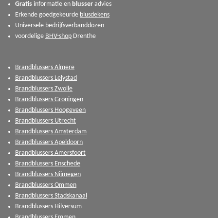
Gratis
informatie en
blusser
advies
Erkende goedgekeurde
blusdekens
Universele
bedrijfsverbanddozen
voordelige
BHV-shop
Drenthe
Brandblussers Almere
Brandblussers Lelystad
Brandblussers Zwolle
Brandblussers Groningen
Brandblussers Hoogeveen
Brandblussers Utrecht
Brandblussers Amsterdam
Brandblussers Apeldoorn
Brandblussers Amersfoort
Brandblussers Enschede
Brandblussers Nijmegen
Brandblussers Ommen
Brandblussers Stadskanaal
Brandblussers Hilversum
Brandblussers Emmen