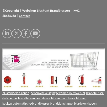
©Copyright
|
Webshop
BlusPunt
Brandblussers
|
KvK.
68484283
|
Contact
L
X
F
Y
i
a
o
n
c
u
k
e
T
e
b
u
d
o
b
I
o
e
n
k
blusmiddelen-kopen
gebouwbeveiligingsystemen.jouwweb.nl
brandblusser-
datacenter
brandblusser-auto
brandblusser-boot
brandblusser-
keuken
automatische-brandblusser
brandslanghaspel
blusdeken-kopen