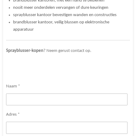
brandblusser kantoren, met èèn hand te bedienen
nooit meer onderdelen vervangen of dure keuringen
sprayblusser kantoor bevestigen wanden en constructies
brandblusser kantoor, veilig blussen op elektronische
apparatuur
Sprayblusser-kopen
? Neem gerust contact op.
Naam *
Adres *