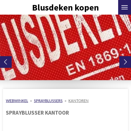
Blusdeken kopen
Ga
direct
naar
de
hoofdinhoud
WEBWINKEL
»
SPRAYBLUSSERS
»
KANTOREN
SPRAYBLUSSER KANTOOR