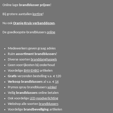
Online lage
brandblusser
prijzen
!
Bij grotere aantallen
korting
!
Nu ook
Oranje-Kruis-verbanddozen
.
De goedkoopste-brandblussers
online
Medewerkers geven graag advies
Ruim
assortiment
brandblussers
!
Diverse soorten
brandslanghaspels
Geen voorrijkosten bij onderhoud
Voordelige
BHV-EHBO
artikelen
Gratis
verzenden bestelling v.a. € 120
Verkoop
brandblussers
al v.a. €
14
Prymos spray brandblussers
winkel
Veilig
brandblussers
online betalen
Ook voordelige
LED-noodverlichting
Webshop alle soorten
brandblussers
Voordelige
brandbeveiliging
artikelen