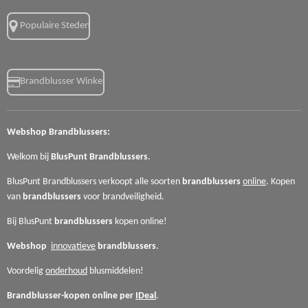
Populaire Steden
Brandblusser Winkel
Webshop
Brandblussers:
Welkom bij
BlusPunt
Brandblussers
.
BlusPunt Brandblussers verkoopt alle soorten
brandblussers
online
. Kopen
van
brandblussers
voor
brandveiligheid.
Bij BlusPunt
brandblussers
kopen online!
Webshop
innovatieve
brandblussers
.
Voordelig
onderhoud
blusmiddelen!
Brandblusser-kopen online per
IDeal
.