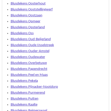
Blusdekens Oosterhout
Blusdekens Ooststellingwerf
Blusdekens Oostzaan
Blusdekens Opmeer
Blusdekens Opsterland
Blusdekens Oss
Blusdekens Oud-Beijerland
Blusdekens Oude IJsselstreek
Blusdekens Ouder-Amstel
Blusdekens Oudewater
Blusdekens Overbetuwe
Blusdekens Papendrecht
Blusdekens Peel en Maas
Blusdekens Pekela
Blusdekens Pijnacker-Nootdorp
Blusdekens Purmerend
Blusdekens Putten
Blusdekens Raalte
Blusdekens Reimerswaal