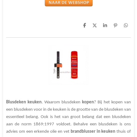
D
D
S
P
D
e
e
h
i
e
l
e
a
n
l
e
l
r
n
e
n
e
e
n
n
Blusdeken keuken
. Waarom blusdeken
kopen
? Bij het kopen van
een
blusdeken voor in de keuken is de grootte van de blusdeken van
essentieel belang. Ook is het van groot belang dat een blusdeken
aan de norm 1869:1997 voldoet. Behalve een blusdeken is ons
advies om een erkende olie en vet
brandblusser in keuken
thuis of