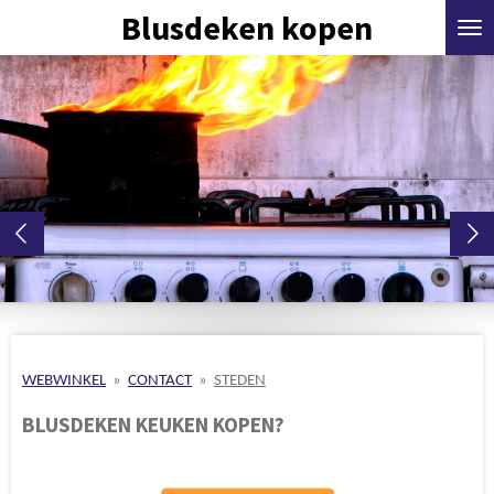
Blusdeken kopen
Ga
direct
naar
de
hoofdinhoud
WEBWINKEL
»
CONTACT
»
STEDEN
BLUSDEKEN KEUKEN KOPEN?