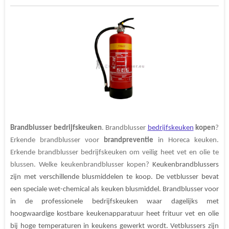
l
e
a
n
l
e
l
r
n
e
n
e
e
n
n
Brandblusser bedrijfskeuken
. Brandblusser
bedrijfskeuken
kopen
?
Erkende brandblusser voor
brandpreventie
in Horeca keuken.
Erkende brandblusser bedrijfskeuken om veilig heet vet en olie te
blussen. Welke keukenbrandblusser kopen?
Keukenbrandblussers
zijn met verschillende blusmiddelen te koop. De vetblusser bevat
een speciale wet-chemical als keuken blusmiddel. Brandblusser voor
in de professionele bedrijfskeuken waar dagelijks met
hoogwaardige kostbare keukenapparatuur heet frituur vet en olie
bij hoge temperaturen in keukens gewerkt wordt. Vetblussers zijn