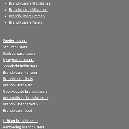
Brandblussers Stadskanaal
Brandblussers Hilversum
Brandblussers Emmen
Brandblussers-Assen
Poederblussers
Schuimblussers
Koolzuurgasblussers
Spraybrandblussers
Sproeischuimblussers
Brandblusser kantoor
Brandblusser thuis
Brandblusser auto
Goedkoopste brandblussers
Automatische brandblussers
Brandblusser caravan
Brandblusser boot
Lithium-brandblussers
Aanbieding brandblussers