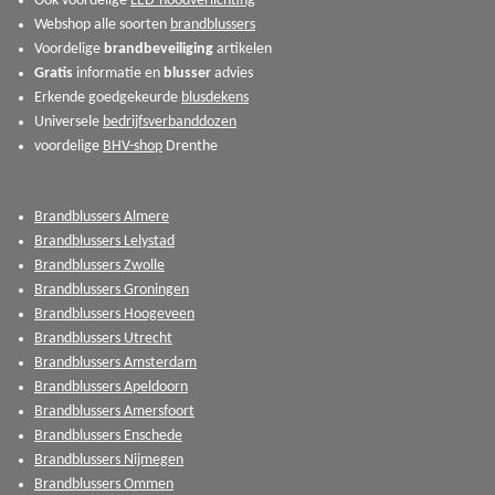
Ook voordelige
LED-noodverlichting
Webshop alle soorten
brandblussers
Voordelige
brandbeveiliging
artikelen
Gratis
informatie en
blusser
advies
Erkende goedgekeurde
blusdekens
Universele
bedrijfsverbanddozen
voordelige
BHV-shop
Drenthe
Brandblussers Almere
Brandblussers Lelystad
Brandblussers Zwolle
Brandblussers Groningen
Brandblussers Hoogeveen
Brandblussers Utrecht
Brandblussers Amsterdam
Brandblussers Apeldoorn
Brandblussers Amersfoort
Brandblussers Enschede
Brandblussers Nijmegen
Brandblussers Ommen