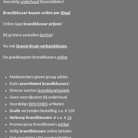
Voordelig
onderhoud
blusmiddelen!
Brandblusser-kopen online per
IDeal
.
Online lage
brandblusser
prijzen
!
Bij grotere aantallen
korting
!
Nu ook
Oranje-Kruis-verbanddozen
.
De goedkoopste-brandblussers
online
Medewerkers geven graag advies
Ruim
assortiment
brandblussers
!
Diverse soorten
brandslanghaspels
Geen voorrijkosten bij onderhoud
Voordelige
BHV-EHBO
artikelen
Gratis
verzenden bestelling v.a. € 120
Verkoop
brandblussers
al v.a. €
14
Prymos spray brandblussers
winkel
Veilig
brandblussers
online betalen