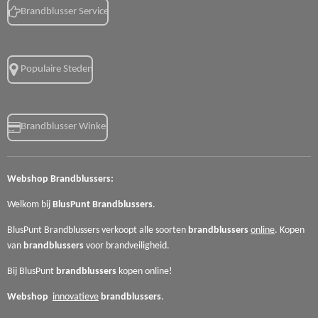
Brandblusser Service
Populaire Steden
Brandblusser Winkel
Webshop
Brandblussers:
Welkom bij
BlusPunt
Brandblussers
.
BlusPunt Brandblussers verkoopt alle soorten
brandblussers
online
. Kopen
van
brandblussers
voor
brandveiligheid.
Bij BlusPunt
brandblussers
kopen online!
Webshop
innovatieve
brandblussers
.