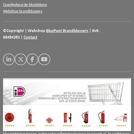
Goedgekeurde blusdekens
Webshop brandblussers
©Copyright
|
Webshop
BlusPunt
Brandblussers
|
KvK.
68484283
|
Contact
L
X
F
Y
i
a
o
n
c
u
k
e
T
e
b
u
d
o
b
I
o
e
n
k