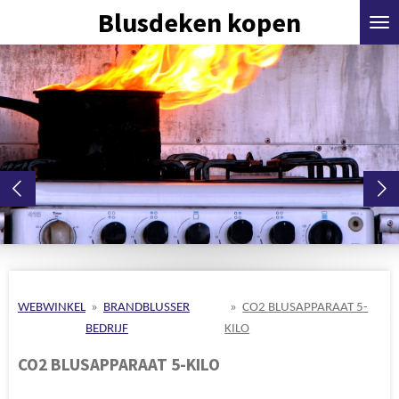
Blusdeken kopen
Ga
direct
naar
de
hoofdinhoud
WEBWINKEL
»
BRANDBLUSSER
»
CO2 BLUSAPPARAAT 5-
BEDRIJF
KILO
CO2 BLUSAPPARAAT 5-KILO