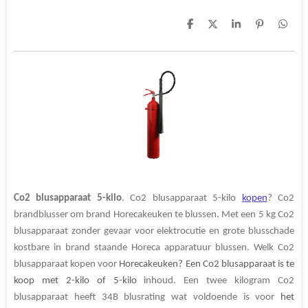
D
D
S
P
D
e
e
h
i
e
l
e
a
n
l
e
l
r
n
e
n
e
e
n
n
Co2
blusapparaat
5-kilo
. Co2 blusapparaat 5-kilo
kopen
? Co2
brandblusser om brand Horecakeuken te blussen. Met een 5 kg Co2
blusapparaat zonder gevaar voor elektrocutie en grote blusschade
kostbare in brand staande Horeca apparatuur blussen. Welk Co2
blusapparaat kopen voor
Horecakeuken? Een Co2 blusapparaat is te
koop met 2-kilo of 5-kilo i
nhoud. Een twee kilogram Co2
blusapparaat heeft
34B blusrating
wat voldoende is voor
het