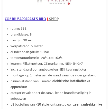
CO2 BLUSAPPARAAT 5-KILO
|
SPECS
:
rating: 89B
brandklasse: B
blustijd: 30 sec
worpafstand: 5 meter
cilinder opslagdruk: 50 bar
temperatuurbereik: -20ºC tot +60ºC
keuren: Rijkstypekeur, CE markering, NEN-EN-3-7
incl. standaard ophangbeugel en NEN keuringsticker
montage: op 1 meter aan de wand vanaf de vloer gerekend
binnen afstand van 5 meter,
elektrische installaties
of
apparatuur
categorie: valt onder de aanvullende brandbeveiliging in
gebouwen
bij bestelling van
>10 stuks
ontvangt u een
zeer aantrekkelijke