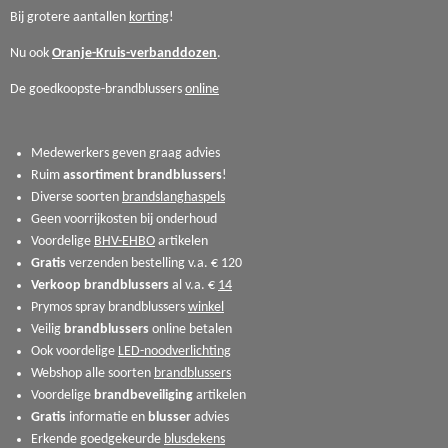
Bij grotere aantallen
korting
!
Nu ook
Oranje-Kruis-verbanddozen
.
De goedkoopste-brandblussers
online
Medewerkers geven graag advies
Ruim
assortiment
brandblussers
!
Diverse soorten
brandslanghaspels
Geen voorrijkosten bij onderhoud
Voordelige
BHV-EHBO
artikelen
Gratis
verzenden bestelling v.a. € 120
Verkoop
brandblussers
al v.a. €
14
Prymos spray brandblussers
winkel
Veilig
brandblussers
online betalen
Ook voordelige
LED-noodverlichting
Webshop alle soorten
brandblussers
Voordelige
brandbeveiliging
artikelen
Gratis
informatie en
blusser
advies
Erkende goedgekeurde
blusdekens