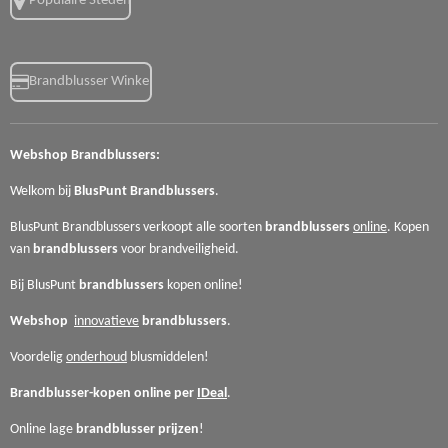
Populaire Steden
Brandblusser Winkel
Webshop
Brandblussers:
Welkom bij
BlusPunt
Brandblussers
.
BlusPunt Brandblussers verkoopt alle soorten
brandblussers
online
. Kopen
van
brandblussers
voor
brandveiligheid.
Bij BlusPunt
brandblussers
kopen online!
Webshop
innovatieve
brandblussers
.
Voordelig
onderhoud
blusmiddelen!
Brandblusser-kopen online per
IDeal
.
Online lage
brandblusser
prijzen
!