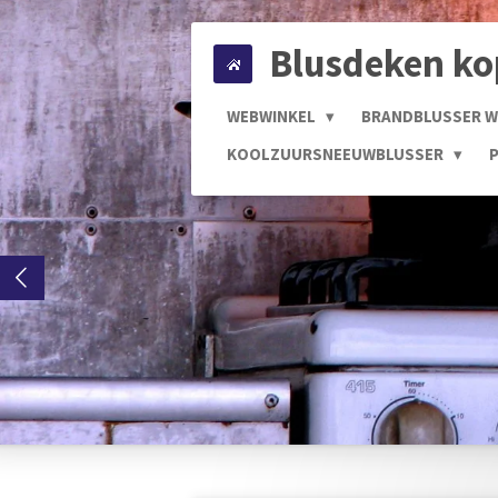
Ga
Blusdeken k
direct
naar
de
WEBWINKEL
BRANDBLUSSER 
hoofdinhoud
KOOLZUURSNEEUWBLUSSER