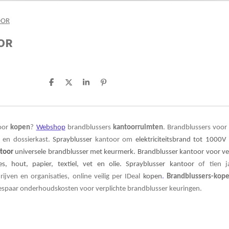
OOR
OR
D
D
S
P
e
e
h
i
l
e
a
n
e
l
r
n
n
e
e
n
toor
kopen
?
Webshop
brandblussers
kantoorruimten
. Brandblussers voor
e en dossierkast.
Sprayblusser
kantoor om
elektriciteitsbrand tot 1000V
toor
universele brandblusser met keurmerk. Brandblusser kantoor voor vei
es, hout, papier, textiel, vet en olie. Sprayblusser
kantoor
of tien j
ijven en organisaties, online veilig per IDeal
kopen
.
Brandblussers-kop
spaar onderhoudskosten voor verplichte brandblusser keuringen.