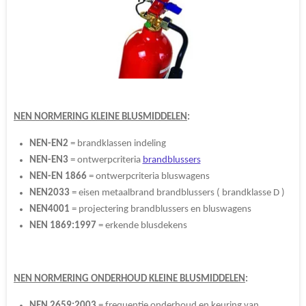
NEN NORMERING KLEINE BLUSMIDDELEN
:
NEN-EN2
= brandklassen indeling
NEN-EN3
= ontwerpcriteria
brandblussers
NEN-EN 1866
= ontwerpcriteria bluswagens
NEN2033
= eisen metaalbrand brandblussers ( brandklasse D )
NEN4001
= projectering brandblussers en bluswagens
NEN 1869:1997
= erkende blusdekens
NEN NORMERING ONDERHOUD KLEINE BLUSMIDDELEN
:
NEN 2659:2003
= frequentie onderhoud en keuring van