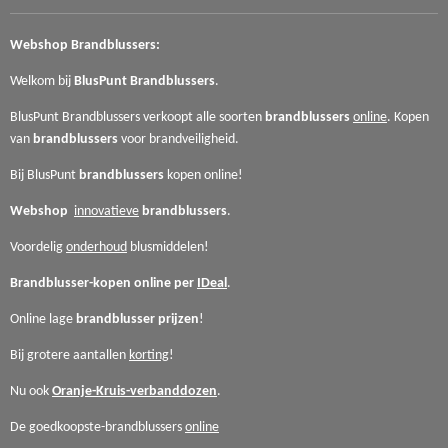
Webshop
Brandblussers:
Welkom bij
BlusPunt
Brandblussers
.
BlusPunt Brandblussers verkoopt alle soorten
brandblussers
online
. Kopen
van
brandblussers
voor
brandveiligheid.
Bij BlusPunt
brandblussers
kopen online!
Webshop
innovatieve
brandblussers
.
Voordelig
onderhoud
blusmiddelen!
Brandblusser-kopen online per
IDeal
.
Online lage
brandblusser
prijzen
!
Bij grotere aantallen
korting
!
Nu ook
Oranje-Kruis-verbanddozen
.
De goedkoopste-brandblussers
online