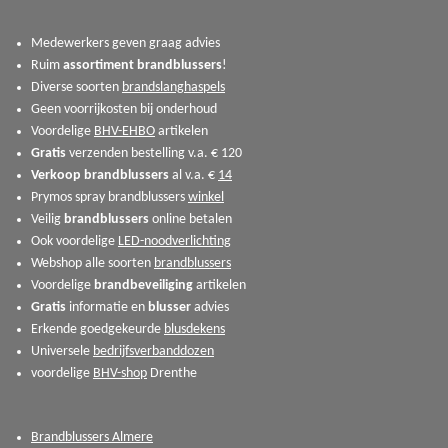
Medewerkers geven graag advies
Ruim
assortiment
brandblussers
!
Diverse soorten
brandslanghaspels
Geen voorrijkosten bij onderhoud
Voordelige
BHV-EHBO
artikelen
Gratis
verzenden bestelling v.a. € 120
Verkoop
brandblussers
al v.a. €
14
Prymos spray brandblussers
winkel
Veilig
brandblussers
online betalen
Ook voordelige
LED-noodverlichting
Webshop alle soorten
brandblussers
Voordelige
brandbeveiliging
artikelen
Gratis
informatie en
blusser
advies
Erkende goedgekeurde
blusdekens
Universele
bedrijfsverbanddozen
voordelige
BHV-shop
Drenthe
Brandblussers Almere