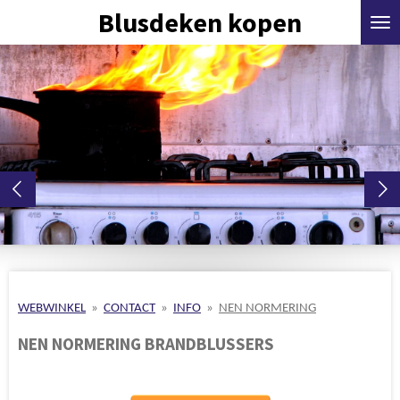
Blusdeken kopen
Ga
direct
naar
de
hoofdinhoud
WEBWINKEL
»
CONTACT
»
INFO
»
NEN NORMERING
NEN NORMERING BRANDBLUSSERS