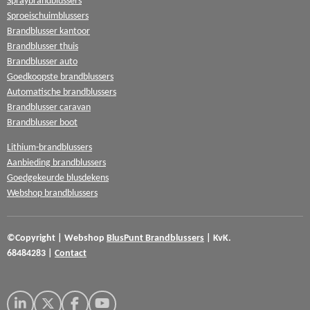
Spraybrandblussers
Sproeischuimblussers
Brandblusser kantoor
Brandblusser thuis
Brandblusser auto
Goedkoopste brandblussers
Automatische brandblussers
Brandblusser caravan
Brandblusser boot
Lithium-brandblussers
Aanbieding brandblussers
Goedgekeurde blusdekens
Webshop brandblussers
©Copyright
|
Webshop
BlusPunt
Brandblussers
|
KvK.
68484283
|
Contact
L
X
F
Y