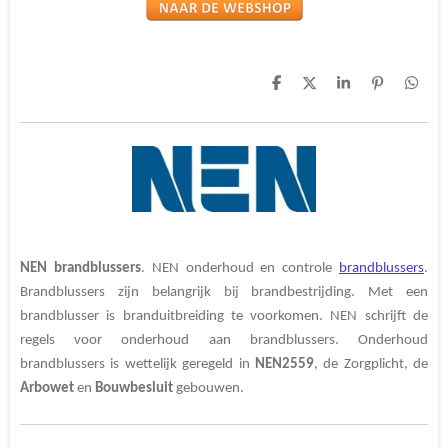
D
D
S
P
D
e
e
h
i
e
l
e
a
n
l
e
l
r
n
e
n
e
e
n
n
NEN brandblussers
. NEN onderhoud en controle
brandblussers
.
Brandblussers zijn belangrijk bij brandbestrijding. Met een
brandblusser is branduitbreiding te voorkomen. NEN schrijft de
regels voor onderhoud aan brandblussers. Onderhoud
brandblussers is wettelijk geregeld in
NEN2559
, de Zorgplicht, de
Arbowet
en
Bouwbesluit
gebouwen.