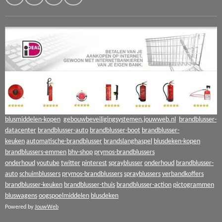
i
a
o
n
c
u
k
e
T
e
b
u
d
o
b
I
o
e
n
k
blusmiddelen-kopen
gebouwbeveiligingsystemen.jouwweb.nl
brandblusser-
datacenter
brandblusser-auto
brandblusser-boot
brandblusser-
keuken
automatische-brandblusser
brandslanghaspel
blusdeken-kopen
brandblussers-emmen
bhv-shop
prymos-brandblussers
onderhoud
youtube
twitter
pinterest
sprayblusser
onderhoud
brandblusser-
auto
schuimblussers
prymos-brandblussers
sprayblussers
verbandkoffers
brandblusser-keuken
brandblusser-thuis
brandblusser-action
pictogrammen
bluswagens
oogspoelmiddelen
blusdeken
Powered by
JouwWeb