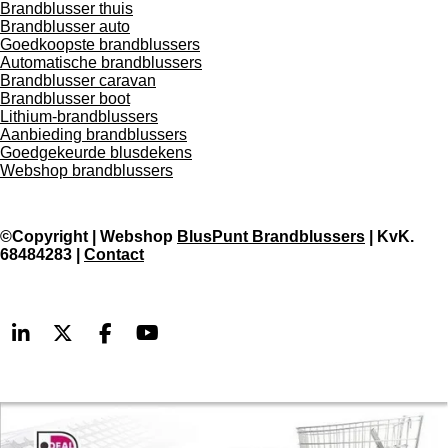
Brandblusser thuis
Brandblusser auto
Goedkoopste brandblussers
Automatische brandblussers
Brandblusser caravan
Brandblusser boot
Lithium-brandblussers
Aanbieding brandblussers
Goedgekeurde blusdekens
Webshop brandblussers
©Copyright
|
Webshop
BlusPunt
Brandblussers
|
KvK.
68484283
|
Contact
L
X
F
Y
i
a
o
n
c
u
k
e
T
e
b
u
d
o
b