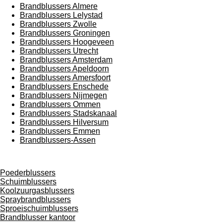
Brandblussers Almere
Brandblussers Lelystad
Brandblussers Zwolle
Brandblussers Groningen
Brandblussers Hoogeveen
Brandblussers Utrecht
Brandblussers Amsterdam
Brandblussers Apeldoorn
Brandblussers Amersfoort
Brandblussers Enschede
Brandblussers Nijmegen
Brandblussers Ommen
Brandblussers Stadskanaal
Brandblussers Hilversum
Brandblussers Emmen
Brandblussers-Assen
Poederblussers
Schuimblussers
Koolzuurgasblussers
Spraybrandblussers
Sproeischuimblussers
Brandblusser kantoor