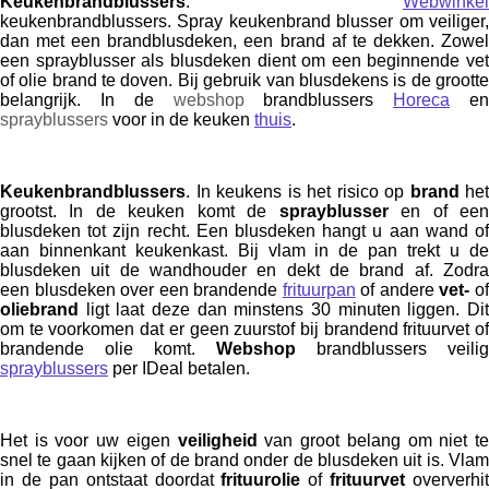
Keukenbrandblussers
.
Webwinkel
keukenbrandblussers. Spray keukenbrand blusser om veiliger,
dan met een brandblusdeken, een brand af te dekken. Zowel
een sprayblusser als blusdeken dient om een beginnende vet
of olie brand te doven. Bij gebruik van blusdekens is de grootte
belangrijk. In de
webshop
brandblussers
Horeca
e
sprayblussers
voor in de keuken
thuis
.
Keukenbrandblussers
. In keukens is het risico op
brand
het
grootst. In de keuken komt de
sprayblusser
en of ee
blusdeken tot zijn recht. Een blusdeken hangt u aan wand of
aan binnenkant keukenkast. Bij vlam in de pan trekt u de
blusdeken uit de wandhouder en dekt de brand af. Zodra
een blusdeken over een brandende
frituurpan
of andere
vet-
o
oliebrand
ligt laat deze dan minstens 30 minuten liggen. Dit
om te voorkomen dat er geen zuurstof bij brandend frituurvet of
brandende olie komt.
Webshop
brandblussers veilig
sprayblussers
per IDeal betalen.
Het is voor uw eigen
veiligheid
van groot belang om niet t
snel te gaan kijken of de brand onder de blusdeken uit is. Vlam
in de pan ontstaat doordat
frituurolie
of
frituurvet
oververhit