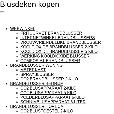
Blusdeken kopen
Ga
direct
naar
de
hoofdinhoud
WEBWINKEL
FRITUURVET BRANDBLUSSER
INTERNETWINKEL BRANDBLUSSERS
VROUWVRIENDELIJKE BRANDBLUSSER
KOOLDIOXIDE BRANDBLUSSER 2-KILO
KOOLDIOXIDE BRANDBLUSSER 5-KILO
WERKING KOOLDIOXIDE BLUSSER
COMPOSIET BRANDBLUSSER
BRANDBLUSSER WONING
METERKAST
SPRAYBLUSSER
CO2 BRANDBLUSSER 2-KILO
BRANDBLUSSER BEDRIJF
CO2 BLUSAPPARAAT 2-KILO
CO2 BLUSAPPARAAT 5-KILO
POEDERBLUSAPPARAAT 6-KILO
SCHUIMBLUSAPPARAAT 6-LITER
BRANDBLUSSER HORECA
CO2 BLUSTOESTEL 2-KILO