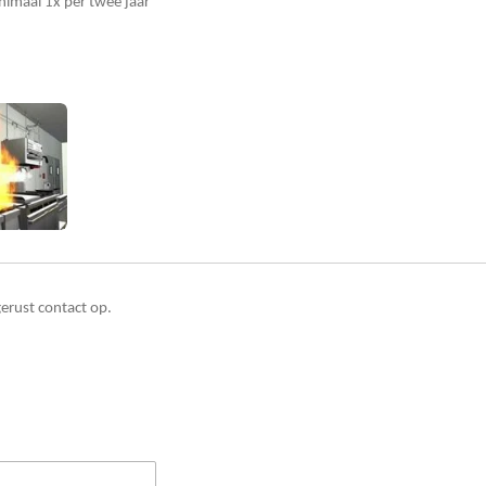
imaal 1x per twee jaar
erust contact op.