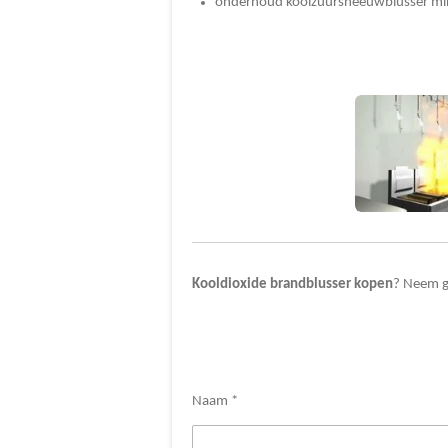
onderhoud koolzuursneeuwblusser min
Kooldioxide brandblusser kopen
? Neem g
Naam *