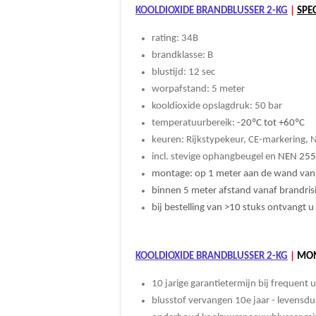
KOOLDIOXIDE BRANDBLUSSER 2-KG
|
SPE
rating: 34B
brandklasse: B
blustijd: 12 sec
worpafstand: 5 meter
kooldioxide opslagdruk: 50 bar
temperatuurbereik:
-20ºC tot +60ºC
keuren: Rijkstypekeur, CE-markering,
incl. stevige ophangbeugel en
NEN 2559
montage: op 1 meter aan de wand vana
binnen 5 meter afstand vanaf brandrisi
bij bestelling van >10 stuks ontvangt u
KOOLDIOXIDE BRANDBLUSSER 2-KG
|
MON
10 jarige garantietermijn bij frequent
blusstof vervangen 10e jaar - levensdu