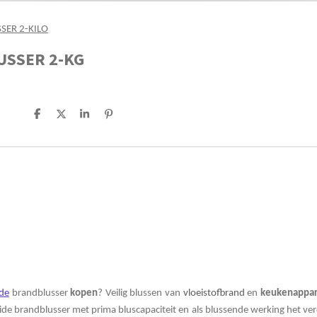
SER 2-KILO
USSER 2-KG
D
D
S
P
e
e
h
i
l
e
a
n
e
l
r
n
n
e
e
n
de
brandblusser
kopen
? Veilig blussen van
vloeistofbrand
en
keukenappar
ide brandblusser met prima bluscapaciteit en als blussende werking het ver