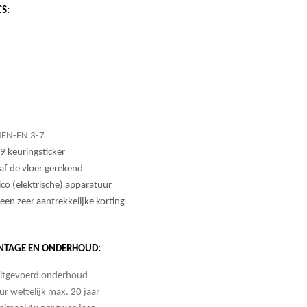
CS
:
 NEN-EN 3-7
 keuringsticker
f de vloer gerekend
co (elektrische) apparatuur
 een zeer aantrekkelijke korting
TAGE EN ONDERHOUD:
 uitgevoerd onderhoud
ur
wettelijk max. 20 jaar