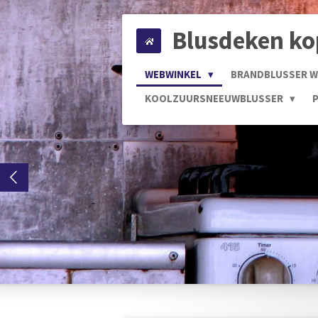
Ga
Blusdeken k
direct
naar
de
WEBWINKEL
BRANDBLUSSER 
hoofdinhoud
KOOLZUURSNEEUWBLUSSER