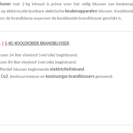
lusser
met 2-kg inhoud is prima voor het veilig blussen van keukena
op elektrocutie kostbare elektrische
keukenapparaten
blussen. Kooldioxi
voor de brandklasse
waarvoor de kooldioxide brandblusser geschikt is.
.
|
5-KG KOOLDIOXIDE BRANDBLUSSER
:
sen 34 liter vloeistof (vet/olie) beginbrand.
sen 89 liter vloeistof (vet/olie) beginbrand.
 effectief blussen beginnende
elektriciteitsbrand
.
k
Co2
, koolzuursneeuw en
koolzuurgas brandblussers
genoemd.