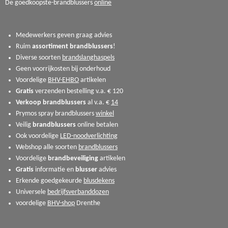
De goedkoopste-brandblussers
online
Medewerkers geven graag advies
Ruim
assortiment
brandblussers
!
Diverse soorten
brandslanghaspels
Geen voorrijkosten bij onderhoud
Voordelige
BHV-EHBO
artikelen
Gratis
verzenden bestelling v.a. € 120
Verkoop
brandblussers
al v.a. €
14
Prymos spray brandblussers
winkel
Veilig
brandblussers
online betalen
Ook voordelige
LED-noodverlichting
Webshop alle soorten
brandblussers
Voordelige
brandbeveiliging
artikelen
Gratis
informatie en
blusser
advies
Erkende goedgekeurde
blusdekens
Universele
bedrijfsverbanddozen
voordelige
BHV-shop
Drenthe