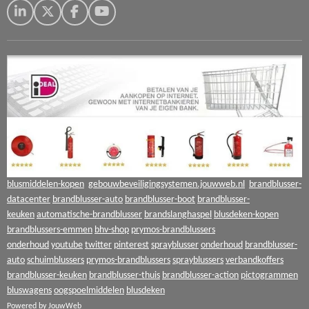
L
X
F
Y
i
a
o
n
c
u
k
e
T
e
b
u
d
o
b
I
o
e
n
k
blusmiddelen-kopen
gebouwbeveiligingsystemen.jouwweb.nl
brandblusser-
datacenter
brandblusser-auto
brandblusser-boot
brandblusser-
keuken
automatische-brandblusser
brandslanghaspel
blusdeken-kopen
brandblussers-emmen
bhv-shop
prymos-brandblussers
onderhoud
youtube
twitter
pinterest
sprayblusser
onderhoud
brandblusser-
auto
schuimblussers
prymos-brandblussers
sprayblussers
verbandkoffers
brandblusser-keuken
brandblusser-thuis
brandblusser-action
pictogrammen
bluswagens
oogspoelmiddelen
blusdeken
Powered by
JouwWeb