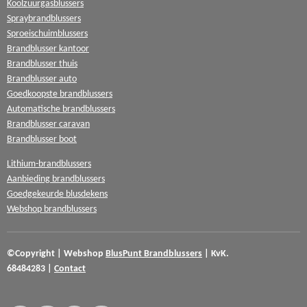
Koolzuurgasblussers
Spraybrandblussers
Sproeischuimblussers
Brandblusser kantoor
Brandblusser thuis
Brandblusser auto
Goedkoopste brandblussers
Automatische brandblussers
Brandblusser caravan
Brandblusser boot
Lithium-brandblussers
Aanbieding brandblussers
Goedgekeurde blusdekens
Webshop brandblussers
©Copyright
|
Webshop
BlusPunt
Brandblussers
|
KvK.
68484283
|
Contact