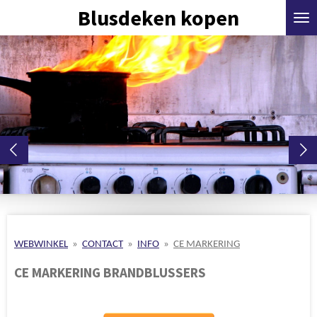
Blusdeken kopen
Ga
direct
naar
de
hoofdinhoud
WEBWINKEL
»
CONTACT
»
INFO
»
CE MARKERING
CE MARKERING BRANDBLUSSERS