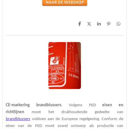
D
D
S
P
D
e
e
h
i
e
l
e
a
n
l
e
l
r
n
e
n
e
e
n
n
CE-markering brandblussers
. Volgens PED
eisen en
richtlijnen
moet het drukhoudende gedeelte van
brandblussers
voldoen aan de Europese regelgeving. Conform de
eisen van de PED moet zowel ontwerp als productie van