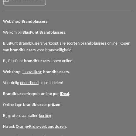
Webshop
Brandblussers:
Welkom bij
BlusPunt
Brandblussers
.
BlusPunt Brandblussers verkoopt alle soorten
brandblussers
online
. Kopen
van
brandblussers
voor
brandveiligheid.
Bij BlusPunt
brandblussers
kopen online!
Webshop
innovatieve
brandblussers
.
Voordelig
onderhoud
blusmiddelen!
Brandblusser-kopen online per
IDeal
.
Online lage
brandblusser
prijzen
!
Bij grotere aantallen
korting
!
Nu ook
Oranje-Kruis-verbanddozen
.