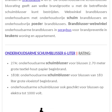
branden in
brandklasse
A en B. De onderhoudsarme schuimblusser
blusrating geeft aan welke brandgrootte u met de betreffende
schuimblusser kunt bestrijden. Webwinkel brandblussers
onderhoudsarm met onderhoudsvrije
schuim
brandblussers en
onderhoudsvrije
poeder
brandblussers.
Brandblusser-webwinkel
onderhoudsarme brandblussers in
spraybus
voor brandpreventie in
keukens
woning en appartement.
ONDERHOUDSARME SCHUIMBLUSSER 6-LITER
|
RATING
:
27A: onderhoudsarme
schuimblusser
voor blussen 2.70 meter
grote textiel-hout-papier beginbrand.
183B: onderhoudsarme
schuimblusser
voor blussen van 183
liter grote vloeistof beginbrand.
onderhoudsarme schuimblusser ook geschikt voor blussen op
elektra tot 1000 volt.