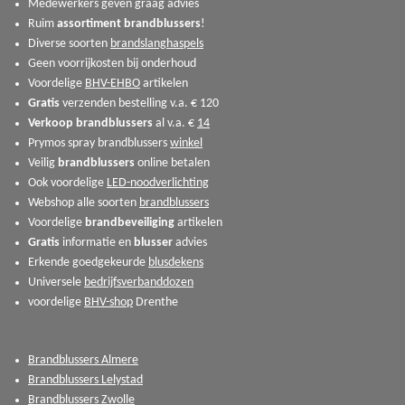
Medewerkers geven graag advies
Ruim
assortiment
brandblussers
!
Diverse soorten
brandslanghaspels
Geen voorrijkosten bij onderhoud
Voordelige
BHV-EHBO
artikelen
Gratis
verzenden bestelling v.a. € 120
Verkoop
brandblussers
al v.a. €
14
Prymos spray brandblussers
winkel
Veilig
brandblussers
online betalen
Ook voordelige
LED-noodverlichting
Webshop alle soorten
brandblussers
Voordelige
brandbeveiliging
artikelen
Gratis
informatie en
blusser
advies
Erkende goedgekeurde
blusdekens
Universele
bedrijfsverbanddozen
voordelige
BHV-shop
Drenthe
Brandblussers Almere
Brandblussers Lelystad
Brandblussers Zwolle