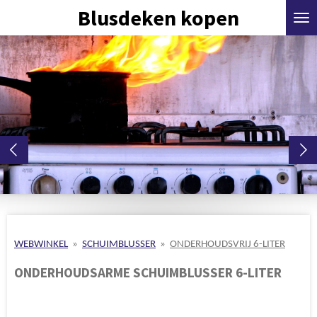
Blusdeken kopen
Ga
direct
naar
de
hoofdinhoud
WEBWINKEL
»
SCHUIMBLUSSER
»
ONDERHOUDSVRIJ 6-LITER
ONDERHOUDSARME SCHUIMBLUSSER 6-LITER