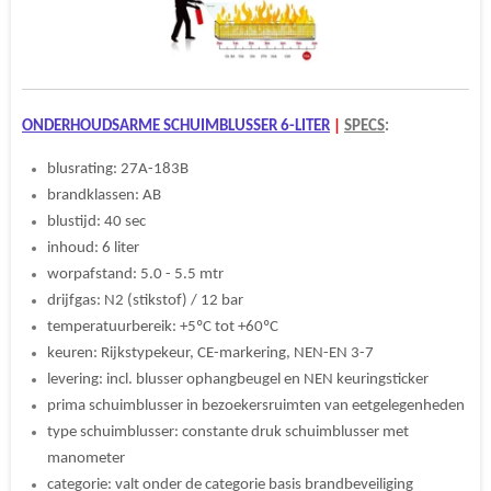
ONDERHOUDSARME SCHUIMBLUSSER 6-LITER
|
SPECS
:
blusrating: 27A-183B
brandklassen: AB
blustijd: 40 sec
inhoud: 6 liter
worpafstand: 5.0 - 5.5 mtr
drijfgas: N2 (stikstof) / 12 bar
temperatuurbereik: +5ºC tot +60ºC
keuren: Rijkstypekeur, CE-markering, NEN-EN 3-7
levering: incl. blusser ophangbeugel en NEN keuringsticker
prima schuimblusser in bezoekersruimten van eetgelegenheden
type schuimblusser: constante druk schuimblusser met
manometer
categorie: valt onder de categorie basis brandbeveiliging