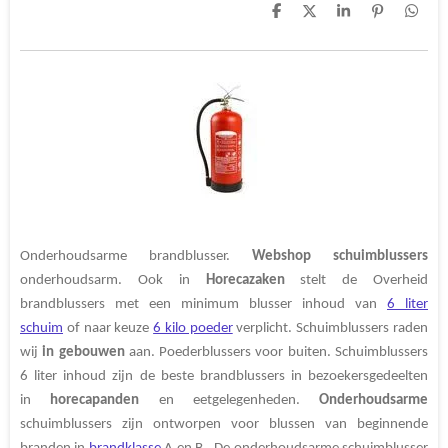
D
D
S
P
D
e
e
h
i
e
l
e
a
n
l
e
l
r
n
e
n
e
e
n
n
Onderhoudsarme brandblusser.
Webshop
schuimblussers
onderhoudsarm. Ook in
Horecazaken
stelt de Overheid
brandblussers met een minimum blusser inhoud van
6 liter
schuim
of naar keuze
6 kilo poeder
verplicht. Schuimblussers raden
wij
in gebouwen
aan. Poederblussers voor buiten. Schuimblussers
6 liter inhoud zijn de beste brandblussers in bezoekersgedeelten
in
horecapanden
en eetgelegenheden.
Onderhoudsarme
schuimblussers zijn ontworpen voor blussen van beginnende