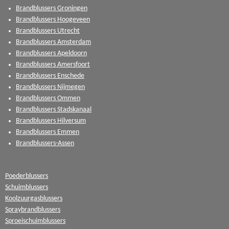
Brandblussers Groningen
Brandblussers Hoogeveen
Brandblussers Utrecht
Brandblussers Amsterdam
Brandblussers Apeldoorn
Brandblussers Amersfoort
Brandblussers Enschede
Brandblussers Nijmegen
Brandblussers Ommen
Brandblussers Stadskanaal
Brandblussers Hilversum
Brandblussers Emmen
Brandblussers-Assen
Poederblussers
Schuimblussers
Koolzuurgasblussers
Spraybrandblussers
Sproeischuimblussers