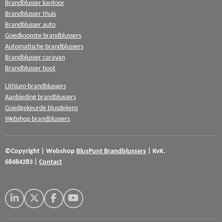
Brandblusser kantoor
Brandblusser thuis
Brandblusser auto
Goedkoopste brandblussers
Automatische brandblussers
Brandblusser caravan
Brandblusser boot
Lithium-brandblussers
Aanbieding brandblussers
Goedgekeurde blusdekens
Webshop brandblussers
©Copyright
|
Webshop
BlusPunt
Brandblussers
|
KvK.
68484283
|
Contact
L
X
F
Y
i
a
o
n
c
u