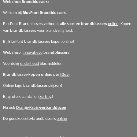
Webshop
Brandblussers:
Welkom bij
BlusPunt
Brandblussers
.
BlusPunt Brandblussers verkoopt alle soorten
brandblussers
online
. Kopen
van
brandblussers
voor
brandveiligheid.
Bij BlusPunt
brandblussers
kopen online!
Webshop
innovatieve
brandblussers
.
Voordelig
onderhoud
blusmiddelen!
Brandblusser-kopen online per
IDeal
.
Online lage
brandblusser
prijzen
!
Bij grotere aantallen
korting
!
Nu ook
Oranje-Kruis-verbanddozen
.
De goedkoopste-brandblussers
online